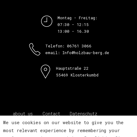
Montag - Freitag:
07:30 - 12:15
13:00 - 16.30
Telefon: 06761 3066
email: Info@holzbau-berg.de
Hauptstraße 22
55469 Klosterkumbd
about us
Contact
Datenschutz
Impressum
We use cookies on our website to give you the
most relevant experience by remembering your